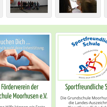
 Förderverein der
Sportfreundliche 
chule Moorhusen e.V.
Die Grundschule Moorhus
die Landes-Auszeich
ne Hilfe können wir Feste