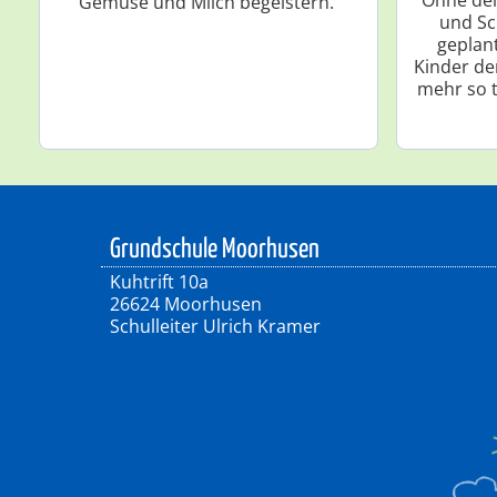
Gemüse und Milch begeistern.
und Sc
geplan
Kinder de
mehr so t
Grundschule Moorhusen
Kuhtrift 10a
26624 Moorhusen
Schulleiter Ulrich Kramer