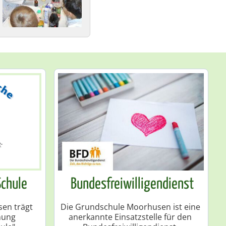
Schule
Bundesfreiwilligendienst
en trägt
Die Grundschule Moorhusen ist eine
nung
anerkannte Einsatzstelle für den