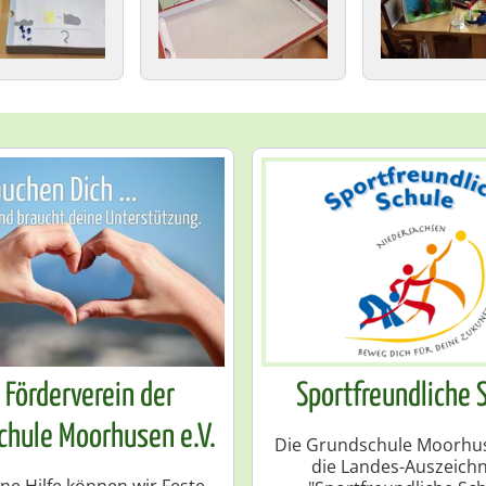
 Förderverein der
Sportfreundliche 
chule Moorhusen e.V.
Die Grundschule Moorhus
die Landes-Auszeich
ne Hilfe können wir Feste