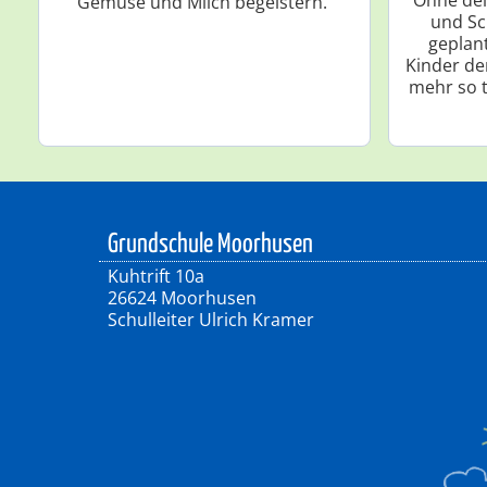
Gemüse und Milch begeistern.
und Sc
geplan
Kinder de
mehr so t
Grundschule Moorhusen
Kuhtrift 10a
26624 Moorhusen
Schulleiter Ulrich Kramer