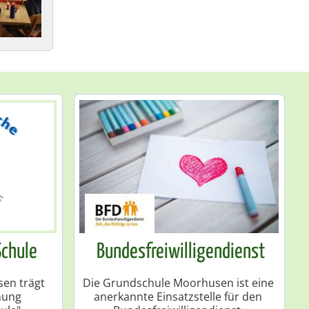
Schule
Bundesfreiwilligendienst
en trägt
Die Grundschule Moorhusen ist eine
nung
anerkannte Einsatzstelle für den