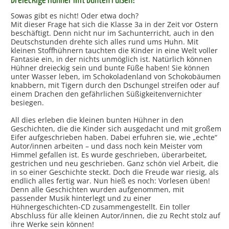
Dreieckige Hühner mit bunten Füßen?
Sowas gibt es nicht! Oder etwa doch?
Mit dieser Frage hat sich die Klasse 3a in der Zeit vor Ostern
beschäftigt. Denn nicht nur im Sachunterricht, auch in den
Deutschstunden drehte sich alles rund ums Huhn. Mit
kleinen Stoffhühnern tauchten die Kinder in eine Welt voller
Fantasie ein, in der nichts unmöglich ist. Natürlich können
Hühner dreieckig sein und bunte Füße haben! Sie können
unter Wasser leben, im Schokoladenland von Schokobäumen
knabbern, mit Tigern durch den Dschungel streifen oder auf
einem Drachen den gefährlichen Süßigkeitenvernichter
besiegen.
All dies erleben die kleinen bunten Hühner in den
Geschichten, die die Kinder sich ausgedacht und mit großem
Eifer aufgeschrieben haben. Dabei erfuhren sie, wie „echte“
Autor/innen arbeiten – und dass noch kein Meister vom
Himmel gefallen ist. Es wurde geschrieben, überarbeitet,
gestrichen und neu geschrieben. Ganz schön viel Arbeit, die
in so einer Geschichte steckt. Doch die Freude war riesig, als
endlich alles fertig war. Nun hieß es noch: Vorlesen üben!
Denn alle Geschichten wurden aufgenommen, mit
passender Musik hinterlegt und zu einer
Hühnergeschichten-CD zusammengestellt. Ein toller
Abschluss für alle kleinen Autor/innen, die zu Recht stolz auf
ihre Werke sein können!