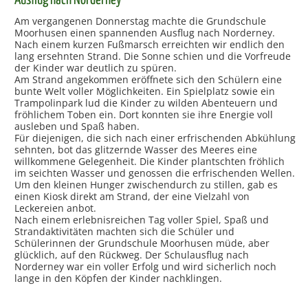
Ausflug nach Norderney
Am vergangenen Donnerstag machte die Grundschule
Moorhusen einen spannenden Ausflug nach Norderney.
Nach einem kurzen Fußmarsch erreichten wir endlich den
lang ersehnten Strand. Die Sonne schien und die Vorfreude
der Kinder war deutlich zu spüren.
Am Strand angekommen eröffnete sich den Schülern eine
bunte Welt voller Möglichkeiten. Ein Spielplatz sowie ein
Trampolinpark lud die Kinder zu wilden Abenteuern und
fröhlichem Toben ein. Dort konnten sie ihre Energie voll
ausleben und Spaß haben.
Für diejenigen, die sich nach einer erfrischenden Abkühlung
sehnten, bot das glitzernde Wasser des Meeres eine
willkommene Gelegenheit. Die Kinder plantschten fröhlich
im seichten Wasser und genossen die erfrischenden Wellen.
Um den kleinen Hunger zwischendurch zu stillen, gab es
einen Kiosk direkt am Strand, der eine Vielzahl von
Leckereien anbot.
Nach einem erlebnisreichen Tag voller Spiel, Spaß und
Strandaktivitäten machten sich die Schüler und
Schülerinnen der Grundschule Moorhusen müde, aber
glücklich, auf den Rückweg. Der Schulausflug nach
Norderney war ein voller Erfolg und wird sicherlich noch
lange in den Köpfen der Kinder nachklingen.