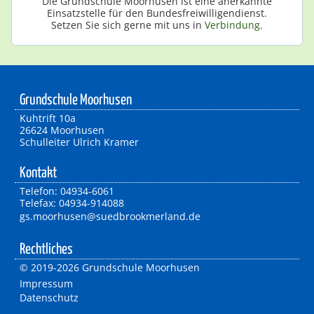
Die Grundschule Moorhusen ist eine anerkannte
Einsatzstelle für den Bundesfreiwilligendienst.
Setzen Sie sich gerne mit uns in
Verbindung
.
Grundschule Moorhusen
Kuhtrift 10a
26624 Moorhusen
Schulleiter Ulrich Kramer
Kontakt
Telefon: 04934-6061
Telefax: 04934-914088
gs.moorhusen@suedbrookmerland.de
Rechtliches
©
2019-2026 Grundschule Moorhusen
Impressum
Datenschutz